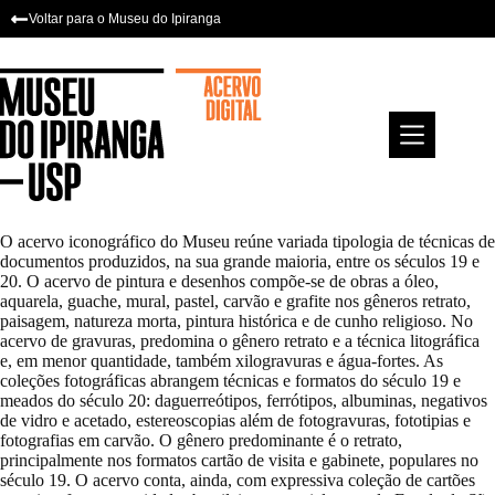
Pular
Voltar para o Museu do Ipiranga
para
o
conteúdo
O acervo iconográfico do Museu reúne variada tipologia de técnicas de
documentos produzidos, na sua grande maioria, entre os séculos 19 e
20. O acervo de pintura e desenhos compõe-se de obras a óleo,
aquarela, guache, mural, pastel, carvão e grafite nos gêneros retrato,
paisagem, natureza morta, pintura histórica e de cunho religioso. No
acervo de gravuras, predomina o gênero retrato e a técnica litográfica
e, em menor quantidade, também xilogravuras e água-fortes. As
coleções fotográficas abrangem técnicas e formatos do século 19 e
meados do século 20: daguerreótipos, ferrótipos, albuminas, negativos
de vidro e acetado, estereoscopias além de fotogravuras, fototipias e
fotografias em carvão. O gênero predominante é o retrato,
principalmente nos formatos cartão de visita e gabinete, populares no
século 19. O acervo conta, ainda, com expressiva coleção de cartões